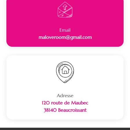
Email
maloveroom@gmail.com
Adresse
120 route de Maubec
38140 Beaucroissant