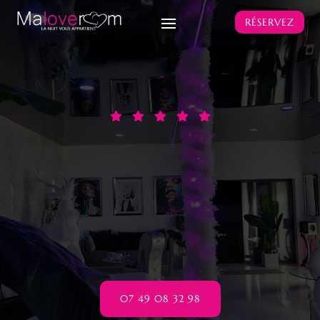
RÉSERVEZ





07 49 08 32 98